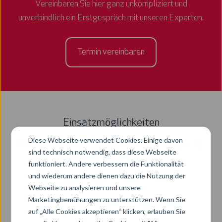
Vereinbaren Sie hier ganz unkompliziert und
unverbindlich ein Erstgespräch mit unseren Experten.
Termin vereinbaren
Einsatzmöglichkeiten
Diese Webseite verwendet Cookies. Einige davon
Individuelle Situationen, exakte
sind technisch notwendig, dass diese Webseite
Lösungen
funktioniert. Andere verbessern die Funktionalität
und wiederum andere dienen dazu die Nutzung der
Webseite zu analysieren und unsere
Unsere Anwendungsfälle bieten Ihnen eine Möglichkeit,
Marketingbemühungen zu unterstützen. Wenn Sie
sich einen Überblick über die vielfältigen
auf „Alle Cookies akzeptieren“ klicken, erlauben Sie
Einsatzmöglichkeiten unserer Produkte und