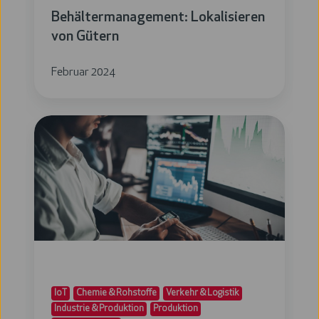
Behältermanagement: Lokalisieren
von Gütern
Februar 2024
Erfassung
von
Durchlaufzeiten
in
der
Produktion
und
Logistik
IoT
Chemie & Rohstoffe
Verkehr & Logistik
Industrie & Produktion
Produktion