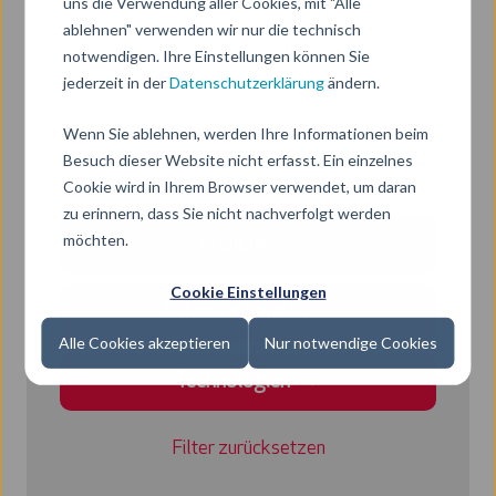
uns die Verwendung aller Cookies, mit "Alle
Dienstleistunden zu verschaffen und sich inspirieren zu
ablehnen" verwenden wir nur die technisch
lassen, wie Sie unsere Lösungen für Ihre individuellen
notwendigen. Ihre Einstellungen können Sie
Bedürfnisse nutzen können.
jederzeit in der
Datenschutzerklärung
ändern.
Wenn Sie ablehnen, werden Ihre Informationen beim
Besuch dieser Website nicht erfasst. Ein einzelnes
Cookie wird in Ihrem Browser verwendet, um daran
zu erinnern, dass Sie nicht nachverfolgt werden
möchten.
Branche
Cookie Einstellungen
Aufgabenbereich
Alle Cookies akzeptieren
Nur notwendige Cookies
Technologien
Filter zurücksetzen