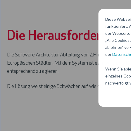
Diese Webseit
funktioniert.
Die Herausforderung:
der Webseite 
„Alle Cookies 
ablehnen" ver
der
Datenschu
Die Software Architektur Abteilung von ZF hat eine vorgefer
Europäischen Städten. Mit dem System ist es möglich, die 
Wenn Sie able
entsprechend zu agieren.
einzelnes Coo
nachverfolgt
Die Lösung weist einige Schwächen auf, wie die schlechte P