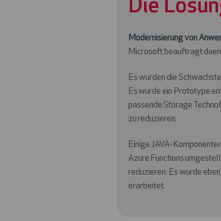
Die Lösun
Modernisierung von Anwe
Microsoft beauftragt daen
Es wurden die Schwachstell
Es wurde ein Prototype ent
passende Storage Technol
zu reduzieren.
Einige JAVA-Komponenten 
Azure Functions umgestell
reduzieren.
​
Es wurde eben
erarbeitet.