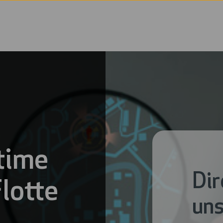
time
Dir
lotte
uns