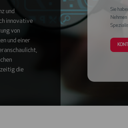
Sie haben
nz und
Nehmen S
ch innovative
Spezialis
tung von
en und einer
KONT
eranschaulicht,
schen
zeitig die