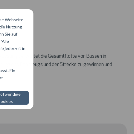
ese Webseite
 die Nutzung
n Sie auf
"Alle
e jederzeit in
ie Lösung verwaltet die Gesamtflotte von Bussen in
stung des Fahrzeugs und der Strecke zu gewinnen und
sst. Ein
ht
notwendige
ookies