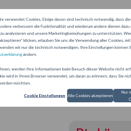
e verwendet Cookies. Einige davon sind technisch notwendig, dass di
 Andere verbessern die Funktionalität und wiederum andere dienen dazu
zu analysieren und unsere Marketingbemühungen zu unterstützen. Wen
akzeptieren“ klicken, erlauben Sie uns die Verwendung aller Cookies, mit 
wenden wir nur die technisch notwendigen. Ihre Einstellungen können Si
tzerklärung
ändern.
tigte Lösung, die nach Microsoft Azure migriert werden soll. D
Real-Time Informationen über den Zustand des Fahrzeugs, Ausla
hnen, werden Ihre Informationen beim Besuch dieser Website nicht erfa
kie wird in Ihrem Browser verwendet, um daran zu erinnern, dass Sie nic
 werden möchten.
erformance, hohe Kosten und hohe Komplexität.
Nur 
Cookie Einstellungen
Alle Cookies akzeptieren
C