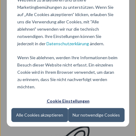
stärken
Marketingbemühungen zu unterstützen. Wenn Sie
auf „Alle Cookies akzeptieren“ klicken, erlauben Sie
Bestandskunden sind gerade in der gegenwärtigen
uns die Verwendung aller Cookies, mit "Alle
Wirtschaftslage von besonderer Bedeutung: Es ist
ablehnen" verwenden wir nur die technisch
wesentlich kostengünstiger, bestehende Kunden zu
notwendigen. Ihre Einstellungen können Sie
jederzeit in der
Datenschutzerklärung
ändern.
halten als Neukunden zu gewinnen. Die Abwanderung
von Bestandskunden wird unter Umständen jedoch erst
Wenn Sie ablehnen, werden Ihre Informationen beim
spät erkannt und der Umsatz reduziert sich schleichend.
Besuch dieser Website nicht erfasst. Ein einzelnes
Die Wiedergewinnung von abgewanderten Kunden ist
Cookie wird in Ihrem Browser verwendet, um daran
wiederum kostenintensiv – und manchmal aus den
zu erinnern, dass Sie nicht nachverfolgt werden
verschiedensten Gründen gar nicht mehr möglich.
möchten.
Cookie Einstellungen
Alle Cookies akzeptieren
Nur notwendige Cookies