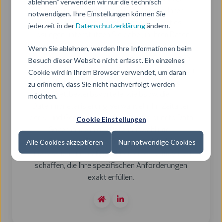
ablehnen" verwenden wir nur die technisch
Produktions- und Geschäftsprozesse, Ihrer
notwendigen. Ihre Einstellungen können Sie
Kunden oder Partner geht: unsere Analytics-
jederzeit in der
Datenschutzerklärung
ändern.
Lösungen unterstützen Sie dabei, in Ihren Daten
wichtige Verhaltensmuster, Zusammenhänge,
Wenn Sie ablehnen, werden Ihre Informationen beim
Trends und Potenziale aufzuspüren. So erhalten
Besuch dieser Website nicht erfasst. Ein einzelnes
Sie ein solides Fundament für Ihre Entscheidungen
Cookie wird in Ihrem Browser verwendet, um daran
und können Ihre Daten in gewinnbringende
zu erinnern, dass Sie nicht nachverfolgt werden
Wettbewerbsvorteile, wie bspw. die
möchten.
Datenmonetarisierung, verwandeln. Im Zeitalter
der KI und GenAI wird die Präzision in puncto Data
Cookie Einstellungen
Governance in der Datenauswahl und -
Alle Cookies akzeptieren
Nur notwendige Cookies
aufbereitung für das Training von Modellen
unerlässlich, um maßgeschneiderte Lösungen zu
schaffen, die Ihre spezifischen Anforderungen
exakt erfüllen.