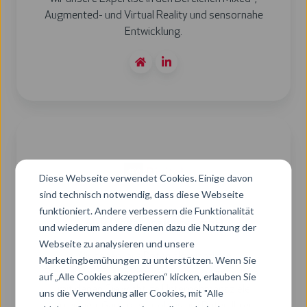
Augmented- und Virtual Reality und sensornahe
Entwicklung.
ACP
Digital
Analytics
Diese Webseite verwendet Cookies. Einige davon
GmbH
sind technisch notwendig, dass diese Webseite
funktioniert. Andere verbessern die Funktionalität
ACP Digital Analytics GmbH
und wiederum andere dienen dazu die Nutzung der
Webseite zu analysieren und unsere
Wir sehen Ihre Daten als wichtigen
Marketingbemühungen zu unterstützen. Wenn Sie
Produktionsfaktor und Vermögensgegenstand,
auf „Alle Cookies akzeptieren“ klicken, erlauben Sie
mit denen Sie wichtige Unternehmensziele
uns die Verwendung aller Cookies, mit "Alle
erreichen. Ganz gleich, ob es um Daten Ihrer