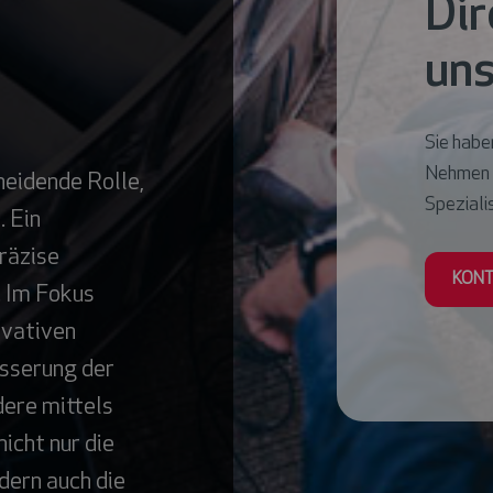
Dir
uns
Sie haben
Nehmen S
heidende Rolle,
Spezialis
. Ein
präzise
KONT
 Im Fokus
ovativen
esserung der
dere mittels
icht nur die
dern auch die