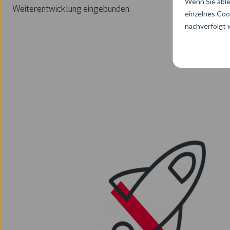
Wenn Sie able
Weiterentwicklung eingebunden.
einzelnes Coo
nachverfolgt