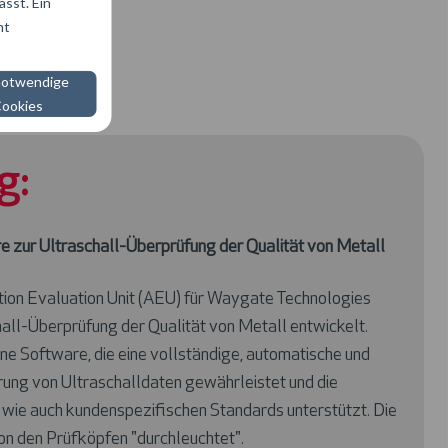
sst. Ein
ht
notwendige
ookies
g:
e zur Ultraschall-Überprüfung der Qualität von Metall
tion Evaluation Unit (AEU) für Waygate Technologies
all-Überprüfung der Qualität von Metall entwickelt.
ine Software, die eine vollständige, automatische und
ung von Ultraschalldaten gewährleistet und die
 wie auch kundenspezifischen Standards unterstützt. Die
on den Prüfköpfen "durchleuchtet".