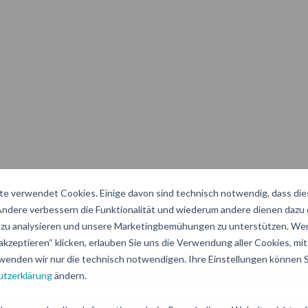
e verwendet Cookies. Einige davon sind technisch notwendig, dass di
 Andere verbessern die Funktionalität und wiederum andere dienen dazu
zu analysieren und unsere Marketingbemühungen zu unterstützen. Wen
akzeptieren“ klicken, erlauben Sie uns die Verwendung aller Cookies, mit 
wenden wir nur die technisch notwendigen. Ihre Einstellungen können Si
rüfverfahren, eine Softwarelösung für die Vereinheitlichung d
tzerklärung
ändern.
mit kam daenet zum ersten Mal ins Spiel und hat diese anwendu
ch abgeschlossenen Testphase ist daenet bis heute in der Projek