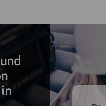
 und
on
in