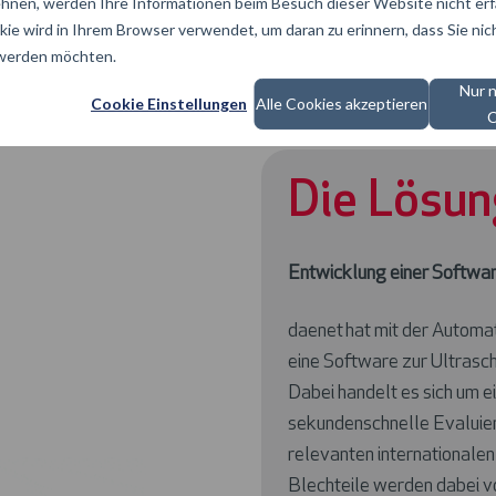
hnen, werden Ihre Informationen beim Besuch dieser Website nicht erfa
kie wird in Ihrem Browser verwendet, um daran zu erinnern, dass Sie nic
 werden möchten.
Nur 
Cookie Einstellungen
Alle Cookies akzeptieren
C
Die Lösun
Entwicklung einer Softwar
daenet hat mit der Automa
eine Software zur Ultrasch
Dabei handelt es sich um e
sekundenschnelle Evaluier
relevanten internationalen
Blechteile werden dabei v