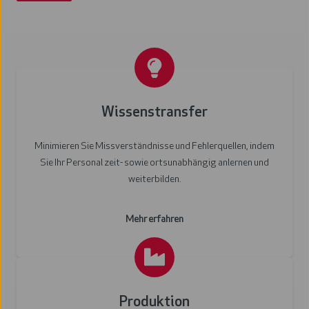
W
i
Wissenstransfer
s
s
Minimieren Sie Missverständnisse und Fehlerquellen, indem
e
Sie Ihr Personal zeit- sowie ortsunabhängig anlernen und
n
weiterbilden.
s
t
Mehr erfahren
r
a
n
P
s
r
f
Produktion
o