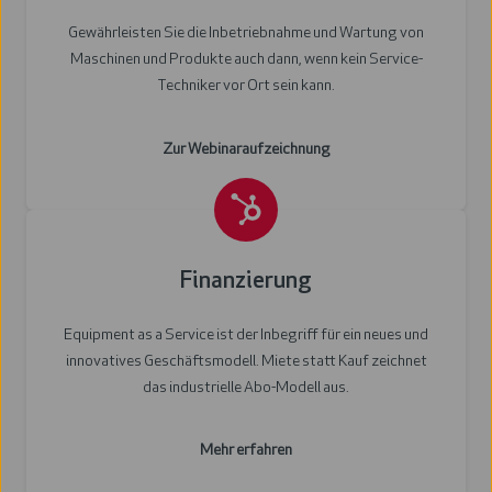
e
Gewährleisten Sie die Inbetriebnahme und Wartung von
t
Maschinen und Produkte auch dann, wenn kein Service-
r
Techniker vor Ort sein kann.
i
e
Zur Webinaraufzeichnung
b
n
a
F
h
i
m
Finanzierung
n
e
a
Equipment as a Service ist der Inbegriff für ein neues und
&
n
innovatives Geschäftsmodell. Miete statt Kauf zeichnet
W
z
das industrielle Abo-Modell aus.
a
i
r
e
Mehr erfahren
t
r
u
u