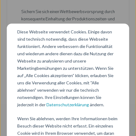
e
d
Sichern Sie sich einen Wettbewerbsvorsprung durch
r
u
konsequente Einhaltung der Produktionszeiten- und
k
Mengen, kosteneffizientes Arbeiten und eine nachhaltige
t
Diese Webseite verwendet Cookies. Einige davon
Qualität.
i
sind technisch notwendig, dass diese Webseite
funktioniert. Andere verbessern die Funktionalität
o
Mehr erfahren
und wiederum andere dienen dazu die Nutzung der
n
Webseite zu analysieren und unsere
Marketingbemühungen zu unterstützen. Wenn Sie
V
auf „Alle Cookies akzeptieren“ klicken, erlauben Sie
e
uns die Verwendung aller Cookies, mit "Alle
Vertrieb
r
ablehnen" verwenden wir nur die technisch
t
notwendigen. Ihre Einstellungen können Sie
Erreichen Sie weit entfernte Absatzmärkte und schaffen
jederzeit in der
Datenschutzerklärung
ändern.
r
Sie mit Ihrem Marketing & Vertrieb Erlebnisse, die Ihre
i
Kunden begeistern.
Wenn Sie ablehnen, werden Ihre Informationen beim
e
Besuch dieser Website nicht erfasst. Ein einzelnes
b
Cookie wird in Ihrem Browser verwendet, um daran
Mehr erfahren