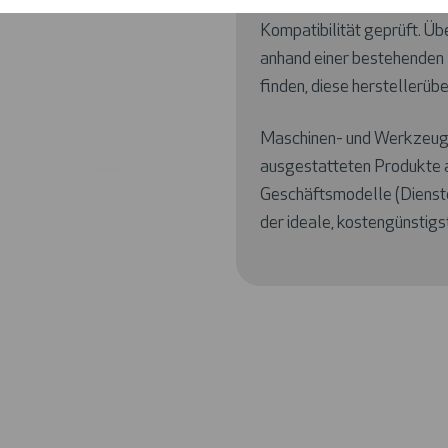
stellt. Diese werden hins
Kompatibilität geprüft. U
anhand einer bestehenden 
finden, diese herstellerü
Maschinen- und Werkzeugher
ausgestatteten Produkte a
Geschäftsmodelle (Dienst
der ideale, kostengünsti