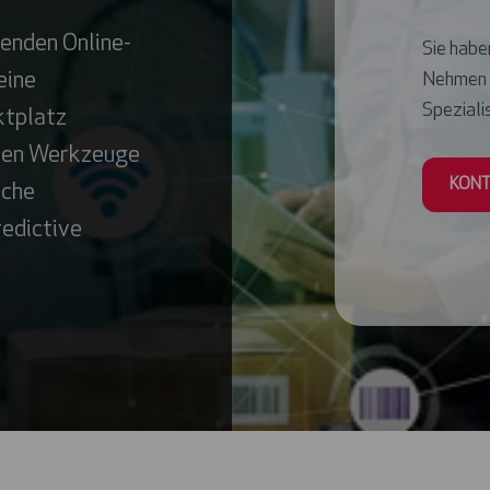
renden Online-
Sie haben
eine
Nehmen S
Spezialis
ktplatz
hmen Werkzeuge
KONT
iche
redictive