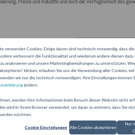
dierung, Preise und Rabatte und auch die Verfügbarkeit des ge
Die Lösun
e verwendet Cookies. Einige davon sind technisch notwendig, dass di
 Andere verbessern die Funktionalität und wiederum andere dienen dazu
zu analysieren und unsere Marketingbemühungen zu unterstützen. Wen
akzeptieren“ klicken, erlauben Sie uns die Verwendung aller Cookies, mit 
Entwicklung und Implement
wenden wir nur die technisch notwendigen. Ihre Einstellungen können Si
Kunde
tzerklärung
ändern.
Daenet hat für seinen Ref
hnen, werden Ihre Informationen beim Besuch dieser Website nicht erfa
Zerspanungsindustrie entw
kie wird in Ihrem Browser verwendet, um daran zu erinnern, dass Sie nic
 werden möchten.
Das Geschäftsmodell der T
Nur 
Werkzeughersteller, die i
Cookie Einstellungen
Alle Cookies akzeptieren
C