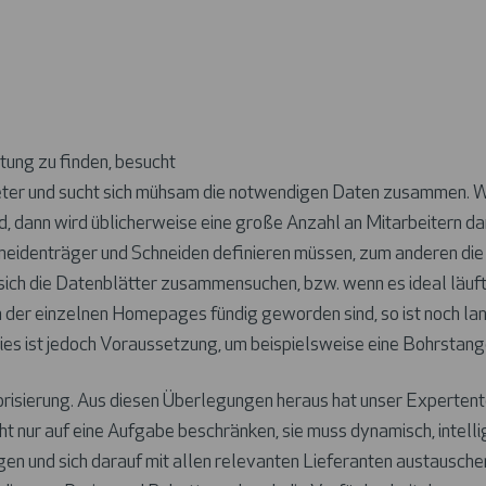
tung zu finden, besucht
er und sucht sich mühsam die notwendigen Daten zusammen. We
, dann wird üblicherweise eine große Anzahl an Mitarbeitern da
denträger und Schneiden definieren müssen, zum anderen die E
sich die Datenblätter zusammensuchen, bzw. wenn es ideal läuf
er einzelnen Homepages fündig geworden sind, so ist noch lang
ies ist jedoch Voraussetzung, um beispielsweise eine Bohrstange
iorisierung. Aus diesen Überlegungen heraus hat unser Experte
cht nur auf eine Aufgabe beschränken, sie muss dynamisch, intell
n und sich darauf mit allen relevanten Lieferanten austauschen