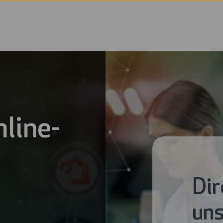
nline-
Dir
uns