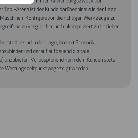
ichtlich eines bestimmten Anwendungszweck auf
̈ber Tool-Arena ist der Kunde darüber hinaus in der Lage
Maschinen-Konfiguration die richtigen Werkzeuge zu
bergreifend zu vergleichen und unkompliziert zu beziehen.
steller sind in der Lage, ihre mit Sensorik
nzubinden und darauf aufbauend digitale
e) anzubieten. Vorausplanend kann dem Kunden stets
gste Wartungszeitpunkt angezeigt werden.