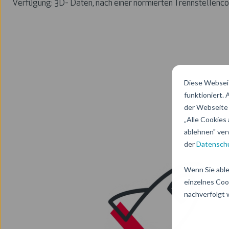
Verfügung: 3D- Daten, nach einer normierten Trennstellenco
Diese Webseit
funktioniert.
der Webseite 
„Alle Cookies 
ablehnen" ver
der
Datenschu
Wenn Sie able
einzelnes Coo
nachverfolgt