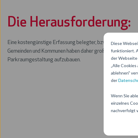
Die Herausforderung:
Eine kostengünstige Erfassung belegter, bzw. freier Parkpl
Diese Webseit
funktioniert.
Gemeinden und Kommunen haben daher große Probleme, einen 
der Webseite 
Parkraumgestaltung aufzubauen.
„Alle Cookies 
ablehnen" ver
der
Datenschu
Wenn Sie able
einzelnes Coo
nachverfolgt