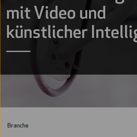
mit Video und
künstlicher Intell
Branche