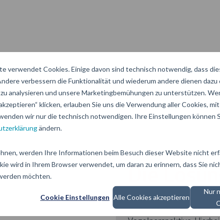
ätze ist kaum möglich, da entsprechende Sensoren in der Regel 
e verwendet Cookies. Einige davon sind technisch notwendig, dass di
 Andere verbessern die Funktionalität und wiederum andere dienen dazu
befriedigenden Informationsfluss an Autofahrer zu ermöglichen
zu analysieren und unsere Marketingbemühungen zu unterstützen. Wen
akzeptieren“ klicken, erlauben Sie uns die Verwendung aller Cookies, mit 
wenden wir nur die technisch notwendigen. Ihre Einstellungen können Si
tzerklärung
ändern.
hnen, werden Ihre Informationen beim Besuch dieser Website nicht erfa
kie wird in Ihrem Browser verwendet, um daran zu erinnern, dass Sie nic
Die Lösun
 werden möchten.
Nur 
Cookie Einstellungen
Alle Cookies akzeptieren
C
Eine praktikable Alternati