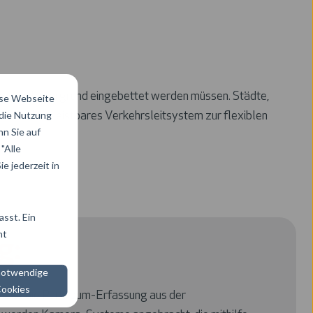
erst im Untergrund eingebettet werden müssen. Städte,
ese Webseite
 die Nutzung
 und ein leistbares Verkehrsleitsystem zur flexiblen
n Sie auf
"Alle
e jederzeit in
sst. Ein
ht
g:
notwendige
ookies
ve ist die Parkraum-Erfassung aus der