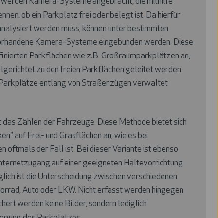
i werden Kamera-Systeme angebracht, die mithilfe
ennen, ob ein Parkplatz frei oder belegt ist. Da hierfür
 analysiert werden muss, können unter bestimmten
vorhandene Kamera-Systeme eingebunden werden. Diese
efinierten Parkflächen wie z.B. Großraumparkplätzen an,
gerichtet zu den freien Parkflächen geleitet werden.
 Parkplätze entlang von Straßenzügen verwaltet
st das Zählen der Fahrzeuge. Diese Methode bietet sich
en" auf Frei- und Grasflächen an, wie es bei
 oftmals der Fall ist. Bei dieser Variante ist ebenso
Internetzugang auf einer geeigneten Haltevorrichtung
glich ist die Unterscheidung zwischen verschiedenen
orrad, Auto oder LKW. Nicht erfasst werden hingegen
hert werden keine Bilder, sondern lediglich
legung des Parkplatzes.