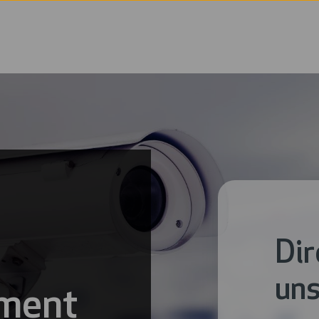
Dir
uns
ment