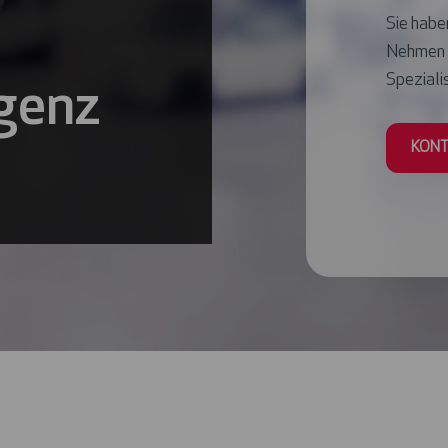
Sie haben
Nehmen S
Spezialis
igenz
KONT