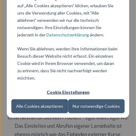
auf „Alle Cookies akzeptieren“ klicken, erlauben Sie
Lebenslanges Lernen.
uns die Verwendung aller Cookies, mit "Alle
Digital. Individuell. Effektiv.
ablehnen" verwenden wir nur die technisch
notwendigen. Ihre Einstellungen können Sie
jederzeit in der
Datenschutzerklärung
ändern.
Wenn Sie ablehnen, werden Ihre Informationen beim
Typische Präsenzkurse sind wenig effizient und
Besuch dieser Website nicht erfasst. Ein einzelnes
vermitteln oft nur oberflächliches Wissen. Doch gerade,
Cookie wird in Ihrem Browser verwendet, um daran
wenn Ihr Team an hochkomplexen Aufgaben oder
zu erinnern, dass Sie nicht nachverfolgt werden
unterschiedlichen Standorten arbeitet, muss es
Wissen
möchten.
zielgerichtet abrufen, erwerben und teilen
können. Nur so
Cookie Einstellungen
kann es sich spezialisieren und genau die Expertise
aufbauen, die es für die jeweilige Aufgabe benötigt. Mit
Alle Cookies akzeptieren
Nur notwendige Cookies
unseren Lösungen für lebenslanges Lernen in
Unternehmen ist das kein Problem – egal wann, egal wo.
Das Einstellen und Abrufen eigener Lerninhalte ist
ebenso möglich wie das Einbinden externer Kurse,