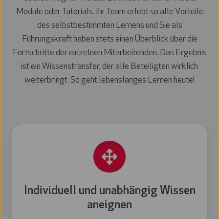
Module oder Tutorials. Ihr Team erlebt so alle Vorteile
des selbstbestimmten Lernens und Sie als
Führungskraft haben stets einen Überblick über die
Fortschritte der einzelnen Mitarbeitenden. Das Ergebnis
ist ein Wissenstransfer, der alle Beteiligten wirklich
weiterbringt. So geht lebenslanges Lernen heute!
Individuell
und
unabhängig
Wissen
aneignen
Individuell und unabhängig Wissen
aneignen