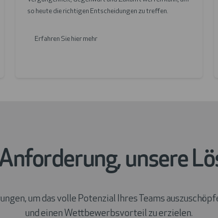
t
so heute die richtigen Entscheidungen zu treffen.
Erfahren Sie hier mehr
 Anforderung, unsere L
rungen, um das volle Potenzial Ihres Teams auszuschöp
und einen Wettbewerbsvorteil zu erzielen.