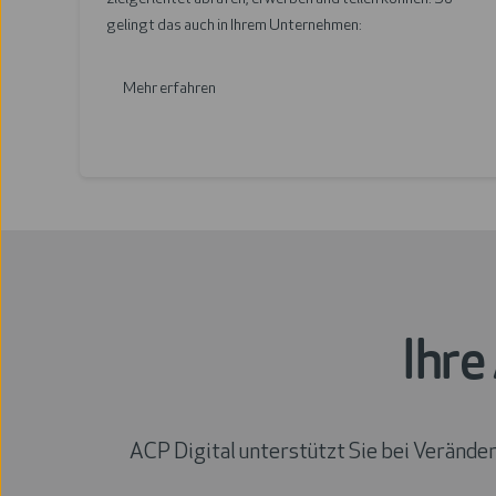
r
gelingt das auch in Ihrem Unternehmen:
u
n
Mehr erfahren
d
-
a
u
s
t
a
u
s
Ihre
c
h
ACP Digital unterstützt Sie bei Verände