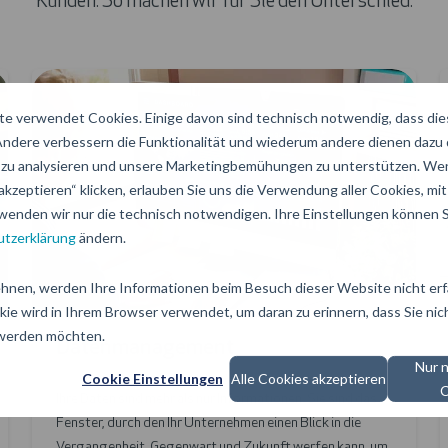
Kunden. So machen wir für Sie den Unterschied.
D
a
u
e verwendet Cookies. Einige davon sind technisch notwendig, dass di
t
t
 Andere verbessern die Funktionalität und wiederum andere dienen dazu
e
zu analysieren und unsere Marketingbemühungen zu unterstützen. Wen
akzeptieren“ klicken, erlauben Sie uns die Verwendung aller Cookies, mit 
n
wenden wir nur die technisch notwendigen. Ihre Einstellungen können Si
m
a
tzerklärung
ändern.
a
t
n
i
hnen, werden Ihre Informationen beim Besuch dieser Website nicht erfa
a
s
kie wird in Ihrem Browser verwendet, um daran zu erinnern, dass Sie nic
g
i
 werden möchten.
Datenmanagement
e
e
Nur 
Cookie Einstellungen
Alle Cookies akzeptieren
m
r
C
Ihre Daten sind mehr als nur Informationen. Sie sind das
e
u
Fenster, durch den Ihr Unternehmen einen Blick in die
n
n
Vergangenheit, Gegenwart und Zukunft werfen kann, um