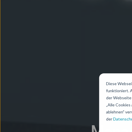
Diese Webseit
funktioniert.
der Webseite 
„Alle Cookies 
ablehnen" ver
der
Datenschu