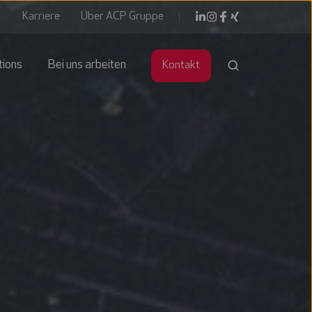
e
Karriere
Über ACP Gruppe
tions
Bei uns arbeiten
Kontakt
ter
ngang
agement