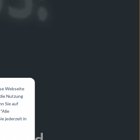
ese Webseite
 die Nutzung
n Sie auf
"Alle
e jederzeit in