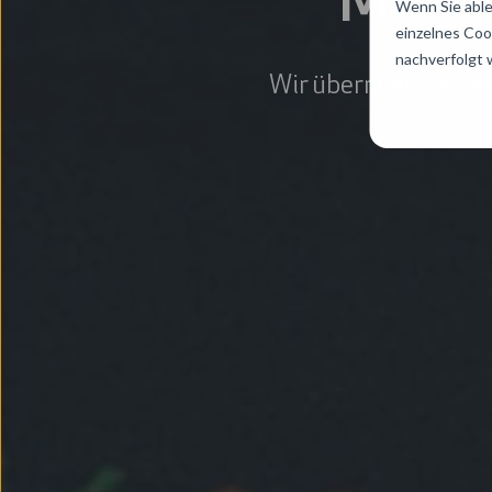
Manag
Wenn Sie able
einzelnes Coo
nachverfolgt
Wir übernehmen den B