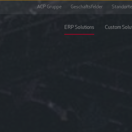
ACP Gruppe
Geschäftsfelder
Standort
ERP Solutions
Custom Solu
Automatisier
Rechnungsei
mit
ACP
invoice
Managed
Vertragsman
Service
mit
für
ACP
IFS
contract
Cloud
AI