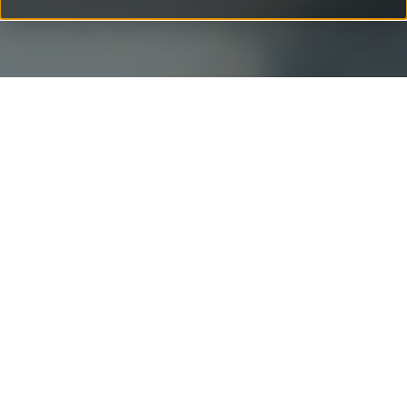
Die Kern-Bereiche moderner
Unternehmensprozesse
Die Zeit der Sorgen ist zu Ende. Moderne ERP-Tools
erlauben effiziente, einheitliche und übersichtliche
Prozesse. Mit IFS und der individuellen Konfiguration
stellen wir Ihr Unternehmen auf moderne Beine.