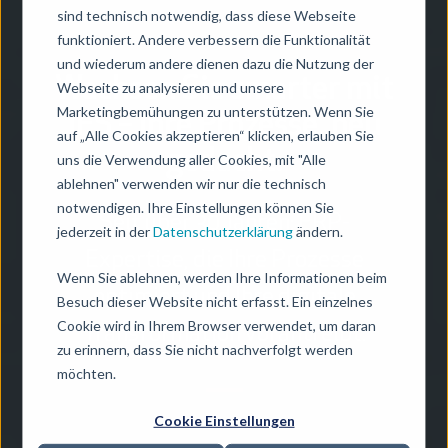
sind technisch notwendig, dass diese Webseite
funktioniert. Andere verbessern die Funktionalität
und wiederum andere dienen dazu die Nutzung der
Wachsen Sie smarter mit
Webseite zu analysieren und unsere
Marketingbemühungen zu unterstützen. Wenn Sie
IFS – Ihre Prozesse, neu
auf „Alle Cookies akzeptieren“ klicken, erlauben Sie
gedacht.
uns die Verwendung aller Cookies, mit "Alle
ablehnen" verwenden wir nur die technisch
notwendigen. Ihre Einstellungen können Sie
Seit über 30 Jahren: ERP-
jederzeit in der
Datenschutzerklärung
ändern.
Expertise, die Ihre Prozesse
Wenn Sie ablehnen, werden Ihre Informationen beim
optimiert und Ihre digitale
Besuch dieser Website nicht erfasst. Ein einzelnes
Cookie wird in Ihrem Browser verwendet, um daran
Transformation vorantreibt.
zu erinnern, dass Sie nicht nachverfolgt werden
möchten.
Cookie Einstellungen