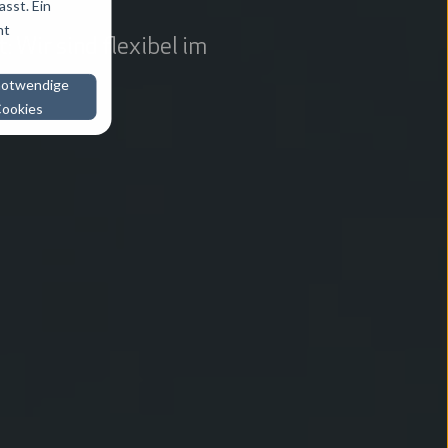
sst. Ein
ht
 Wir sind flexibel im
notwendige
ookies