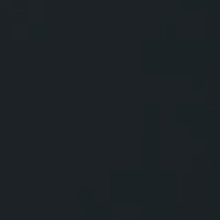
Toolkit
für
IFS
Cloud