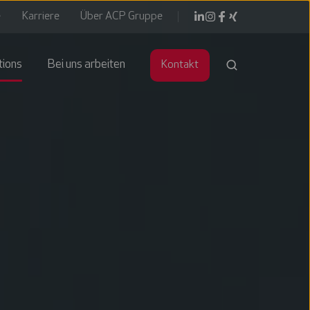
e
Karriere
Über ACP Gruppe
tions
Bei uns arbeiten
Kontakt
ter
ngang
agement