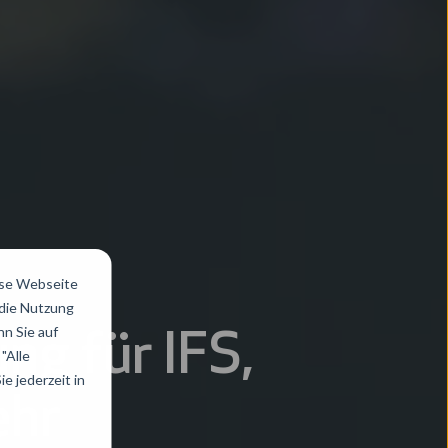
ese Webseite
 die Nutzung
n Sie auf
ng für IFS,
"Alle
e jederzeit in
ehr