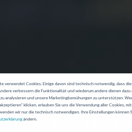
e verwendet Cookies. Einige davon sind technisch notwendig, dass di
 Andere verbessern die Funktionalität und wiederum andere dienen dazu
zu analysieren und unsere Marketingbemühungen zu unterstützen. Wen
 Software-Entwicklu
akzeptieren“ klicken, erlauben Sie uns die Verwendung aller Cookies, mit 
wenden wir nur die technisch notwendigen. Ihre Einstellungen können Si
orum® core und m
tzerklärung
ändern.