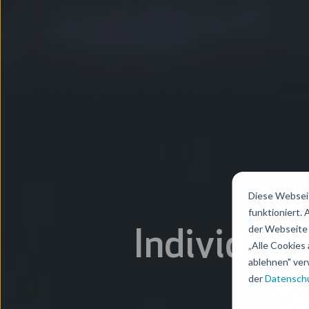
Diese Webseit
funktioniert.
der Webseite 
Individual
„Alle Cookies 
ablehnen" ver
ag
der
Datenschu