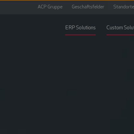
ACP Gruppe
Geschäftsfelder
Standort
ERP Solutions
Custom Solu
Automatisier
Rechnungsei
mit
ACP
invoice
Managed
Vertragsman
Service
mit
für
ACP
IFS
contract
Cloud
AI