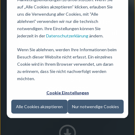
Transparent.
auf „Alle Cookies akzeptieren“ klicken, erlauben Sie
uns die Verwendung aller Cookies, mit "Alle
ablehnen" verwenden wir nur die technisch
ACP invoice ist unser smartes
notwendigen. Ihre Einstellungen können Sie
Rechnungsmodul – entwickelt auf
jederzeit in der
Datenschutzerklärung
ändern.
Basis des leistungsstarken DMS
Wenn Sie ablehnen, werden Ihre Informationen beim
agorum® core und erweitert um
Besuch dieser Website nicht erfasst. Ein einzelnes
Cookie wird in Ihrem Browser verwendet, um daran
praxisnahe Funktionen, die Ihre
zu erinnern, dass Sie nicht nachverfolgt werden
Buchhaltung spürbar
möchten.
beschleunigen.
Cookie Einstellungen
Alle Cookies akzeptieren
Nur notwendige Cookies