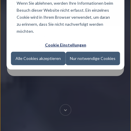
Wenn Sie ablehnen, werden Ihre Informationen beim
Einsatz
Besuch dieser Website nicht erfasst. Ein einzelnes
Cookie wird in Ihrem Browser verwendet, um daran
zu erinnern, dass Sie nicht nachverfolgt werden
möchten.
Die Vorteile Künstlicher Intelligenz nutzen,
Cookie Einstellungen
aber ohne Kostenfalle. Dabei helfen
nachhaltige und auf Wirtschaftlichkeit
Alle Cookies akzeptieren
Nur notwendige Cookies
fokussierte Architekturmodelle.
Scroll