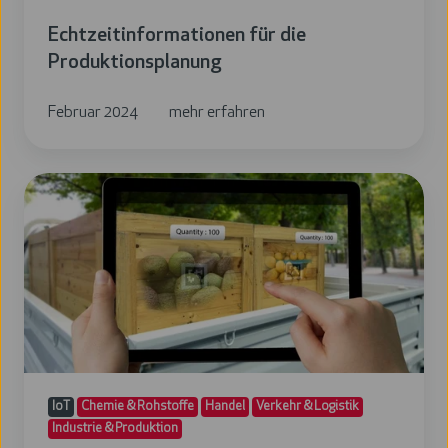
Echtzeitinformationen für die
Produktionsplanung
Februar 2024
mehr erfahren
Behältermanagement:
Lokalisieren
von
Gütern
IoT
Chemie & Rohstoffe
Handel
Verkehr & Logistik
Industrie & Produktion