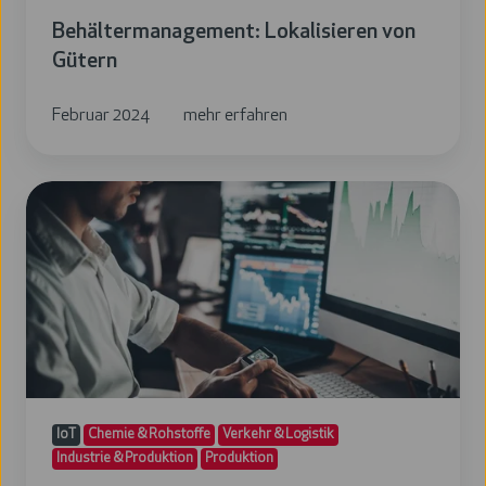
Behältermanagement: Lokalisieren von
Gütern
Februar 2024
mehr erfahren
Erfassung
von
Durchlaufzeiten
in
der
Produktion
und
Logistik
IoT
Chemie & Rohstoffe
Verkehr & Logistik
Industrie & Produktion
Produktion