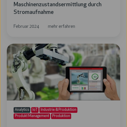
Maschinenzustandsermittlung durch
Stromaufnahme
Februar 2024
mehr erfahren
Maschinenzustandsermittlung
für
Service
und
Aftersales
Analytics
IoT
Industrie & Produktion
Produkt Management
Produktion