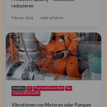
reduzieren
Februar 2024
mehr erfahren
Vibrationen
von
Motoren
oder
Pumpen
messen
und
vorausschauend
Analytics
IoT
Pharma & Gesundheit
Bau
warten
Chemie & Rohstoffe
Vibrationen von Motoren oder Pumpen