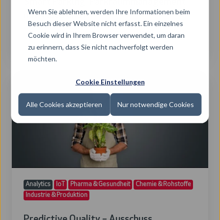
Smart Parking: Parkraummanagement
Wenn Sie ablehnen, werden Ihre Informationen beim
mit Video und KI
Besuch dieser Website nicht erfasst. Ein einzelnes
Cookie wird in Ihrem Browser verwendet, um daran
Februar 2024
mehr erfahren
zu erinnern, dass Sie nicht nachverfolgt werden
möchten.
Predictive
Cookie Einstellungen
Quality
–
Alle Cookies akzeptieren
Nur notwendige Cookies
Ausschuss
reduzieren
Analytics
IoT
Pharma & Gesundheit
Chemie & Rohstoffe
Industrie & Produktion
Predictive Quality – Ausschuss