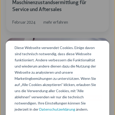
Maschinenzustandsermittlung für
Service und Aftersales
Februar 2024
mehr erfahren
Smart
Diese Webseite verwendet Cookies. Einige davon
Parking:
sind technisch notwendig, dass diese Webseite
Parkraummanagement
funktioniert. Andere verbessern die Funktionalität
mit
und wiederum andere dienen dazu die Nutzung der
Video
Webseite zu analysieren und unsere
und
Marketingbemühungen zu unterstützen. Wenn Sie
KI
auf „Alle Cookies akzeptieren“ klicken, erlauben Sie
uns die Verwendung aller Cookies, mit "Alle
ablehnen" verwenden wir nur die technisch
KI
IoT
Öffentlichkeit & Gesellschaft
Produkt Management
notwendigen. Ihre Einstellungen können Sie
Kundenbetreuung
jederzeit in der
Datenschutzerklärung
ändern.