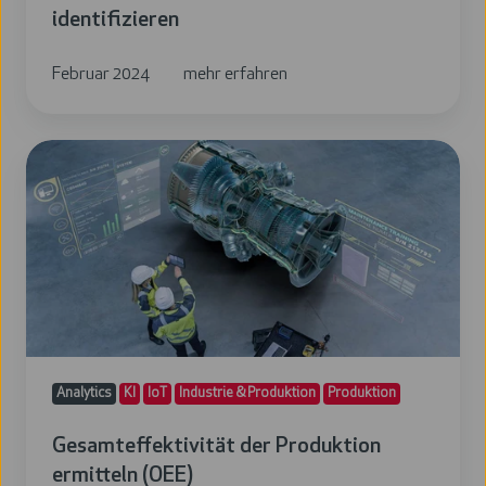
identifizieren
Februar 2024
mehr erfahren
Gesamteffektivität
der
Produktion
ermitteln
(OEE)
Analytics
KI
IoT
Industrie & Produktion
Produktion
Gesamteffektivität der Produktion
ermitteln (OEE)