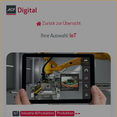
Zurück zur Übersicht
Ihre Auswahl:
IoT
Echtzeitinformationen
für
die
Produktionsplanung
IoT
Industrie & Produktion
Produktion