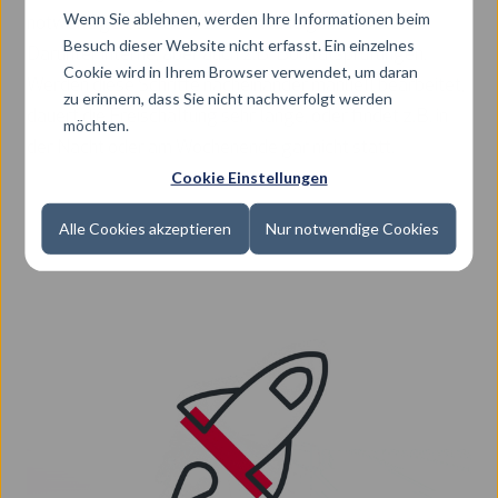
Wenn Sie ablehnen, werden Ihre Informationen beim
notwendigen, z.T. aber zeitaufwändigen Schritten.
Besuch dieser Website nicht erfasst. Ein einzelnes
Darunter interne, aber auch z.B. Bonitätsprüfungen.
Cookie wird in Ihrem Browser verwendet, um daran
Werden diese Schritte nacheinander manuell bearbeitet,
zu erinnern, dass Sie nicht nachverfolgt werden
dauert die Freischaltung sehr lange, oder findet z.B. in
möchten.
der Nacht oder am Wochenende gar nicht statt.
Cookie Einstellungen
Alle Cookies akzeptieren
Nur notwendige Cookies